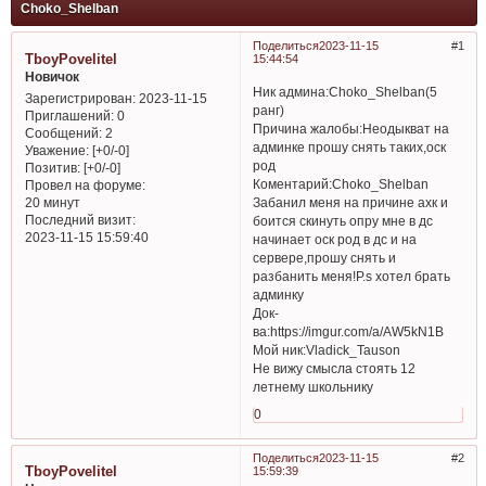
Choko_Shelban
Поделиться
2023-11-15
1
TboyPovelitel
15:44:54
Новичок
Ник админа:Choko_Shelban(5
Зарегистрирован
: 2023-11-15
ранг)
Приглашений:
0
Причина жалобы:Неодыкват на
Сообщений:
2
админке прошу снять таких,оск
Уважение:
[+0/-0]
род
Позитив:
[+0/-0]
Коментарий:Choko_Shelban
Провел на форуме:
Забанил меня на причине ахк и
20 минут
Последний визит:
боится скинуть опру мне в дс
2023-11-15 15:59:40
начинает оск род в дс и на
сервере,прошу снять и
разбанить меня!P.s хотел брать
админку
Док-
ва:https://imgur.com/a/AW5kN1B
Мой ник:Vladick_Tauson
Не вижу смысла стоять 12
летнему школьнику
0
Поделиться
2023-11-15
2
TboyPovelitel
15:59:39