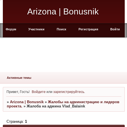
Arizona | Bonusnik
Форум
Участники
Поиск
Регистрация
Войти
Активные темы
Привет, Гость!
Войдите
или
зарегистрируйтесь
.
»
Arizona | Bonusnik
»
Жалобы на администрацию и лидеров
проекта.
»
Жалоба на админа Vlad_Balaink
Страница:
1