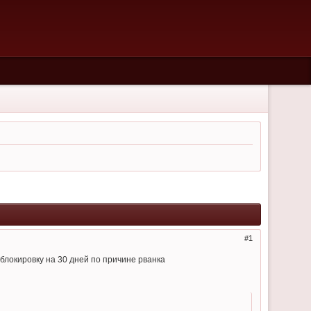
1
блокировку на 30 дней по причине рванка