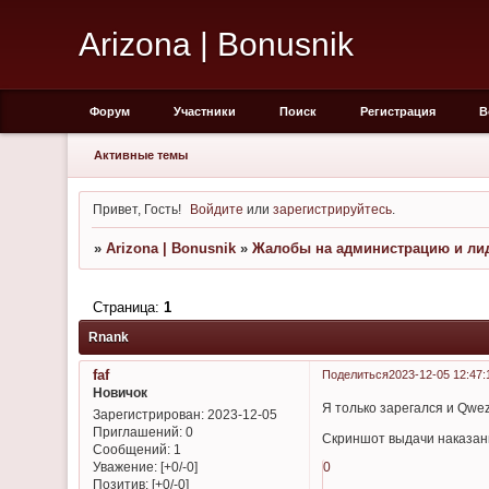
Arizona | Bonusnik
Форум
Участники
Поиск
Регистрация
В
Активные темы
Привет, Гость!
Войдите
или
зарегистрируйтесь
.
»
Arizona | Bonusnik
»
Жалобы на администрацию и лид
Страница:
1
Rnank
faf
Поделиться
2023-12-05 12:47:
Новичок
Я только зарегался и Qwe
Зарегистрирован
: 2023-12-05
Приглашений:
0
Скриншот выдачи наказан
Сообщений:
1
0
Уважение:
[+0/-0]
Позитив:
[+0/-0]