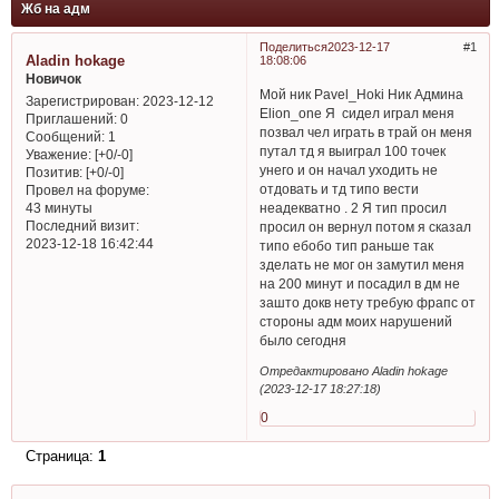
Жб на адм
Поделиться
2023-12-17
1
Aladin hokage
18:08:06
Новичок
Мой ник Pavel_Hoki Ник Админа
Зарегистрирован
: 2023-12-12
Elion_one Я сидел играл меня
Приглашений:
0
позвал чел играть в трай он меня
Сообщений:
1
путал тд я выиграл 100 точек
Уважение:
[+0/-0]
унего и он начал уходить не
Позитив:
[+0/-0]
отдовать и тд типо вести
Провел на форуме:
неадекватно . 2 Я тип просил
43 минуты
Последний визит:
просил он вернул потом я сказал
2023-12-18 16:42:44
типо ебобо тип раньше так
зделать не мог он замутил меня
на 200 минут и посадил в дм не
зашто докв нету требую фрапс от
стороны адм моих нарушений
было сегодня
Отредактировано Aladin hokage
(2023-12-17 18:27:18)
0
Страница:
1