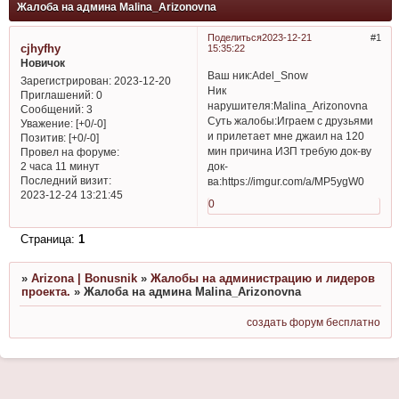
Жалоба на админа Malina_Arizonovna
Поделиться
2023-12-21
1
cjhyfhy
15:35:22
Новичок
Ваш ник:Adel_Snow
Зарегистрирован
: 2023-12-20
Ник
Приглашений:
0
нарушителя:Malina_Arizonovna
Сообщений:
3
Суть жалобы:Играем с друзьями
Уважение:
[+0/-0]
и прилетает мне джаил на 120
Позитив:
[+0/-0]
мин причина ИЗП требую док-ву
Провел на форуме:
док-
2 часа 11 минут
Последний визит:
ва:https://imgur.com/a/MP5ygW0
2023-12-24 13:21:45
0
Страница:
1
»
Arizona | Bonusnik
»
Жалобы на администрацию и лидеров
проекта.
»
Жалоба на админа Malina_Arizonovna
создать форум бесплатно