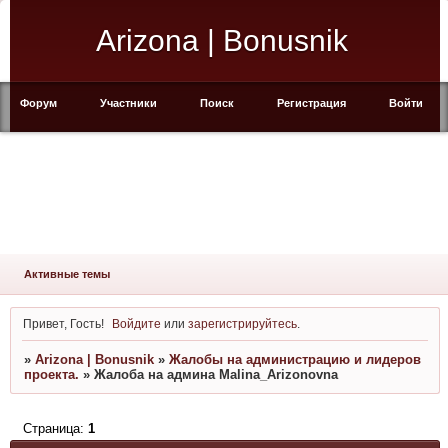
Arizona | Bonusnik
Форум
Участники
Поиск
Регистрация
Войти
Активные темы
Привет, Гость!
Войдите
или
зарегистрируйтесь
.
»
Arizona | Bonusnik
»
Жалобы на администрацию и лидеров
проекта.
»
Жалоба на админа Malina_Arizonovna
Страница:
1