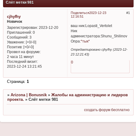
Слёт метки 981
Поделиться
2023-12-23
1
cjhyfhy
12:16:51
Новичок
ваш ник:Lopasti_Vertolet
Зарегистрирован
: 2023-12-20
Ник
Приглашений:
0
администратора:Shunu_Shilinov
Сообщений:
3
Опра:
*тык*
Уважение:
[+0/-0]
Позитив:
[+0/-0]
Отредактировано cjhyfhy (2023-12-
Провел на форуме:
23 12:21:43)
2 часа 11 минут
Последний визит:
0
2023-12-24 13:21:45
Страница:
1
»
Arizona | Bonusnik
»
Жалобы на администрацию и лидеров
проекта.
»
Слёт метки 981
создать форум бесплатно