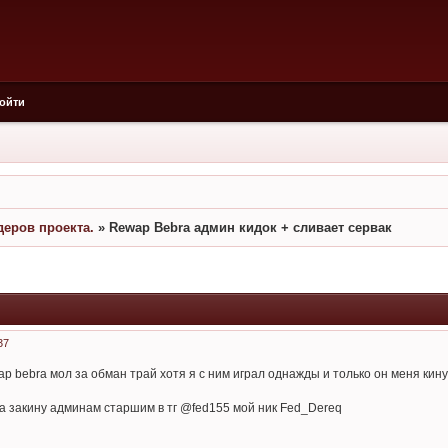
ойти
еров проекта.
»
Rewap Bebra админ кидок + сливает сервак
37
p bebra мол за обман трай хотя я с ним играл однажды и только он меня кин
ра закину админам старшим в тг @fed155 мой ник Fed_Dereq