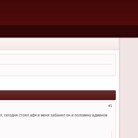
1
ул, сегодня стоял афк и меня забанил он и половину админов