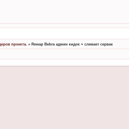
еров проекта.
»
Rewap Bebra админ кидок + сливает сервак